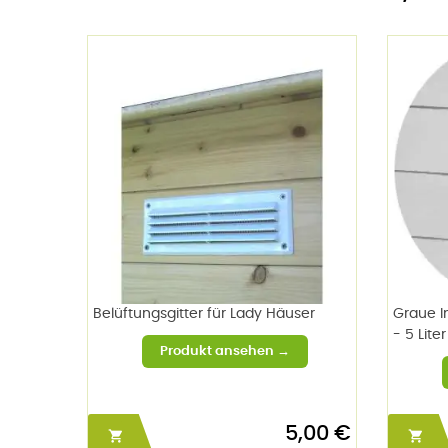
Belüftungsgitter für Lady Häuser
Graue I
- 5 Liter
5,00 €

