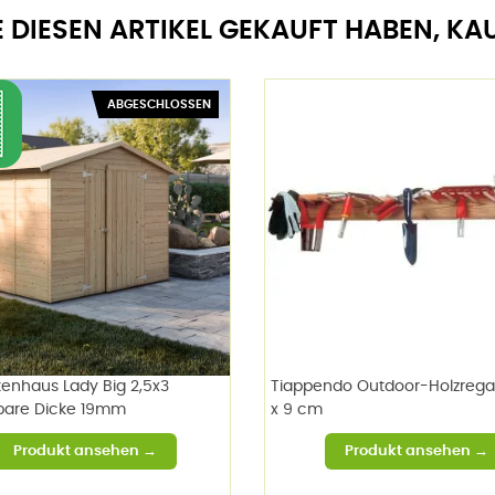
E DIESEN ARTIKEL GEKAUFT HABEN, KA
ABGESCHLOSSEN
tenhaus Lady Big 2,5x3
Tiappendo Outdoor-Holzregal
bare Dicke 19mm
x 9 cm