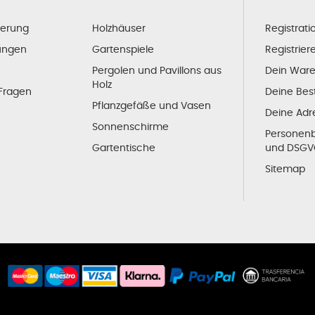
ferung
Holzhäuser
Registrati
ungen
Gartenspiele
Registrier
Pergolen und Pavillons aus
Dein War
Holz
 Fragen
Deine Bes
Pflanzgefäße und Vasen
Deine Adr
Sonnenschirme
Personen
Gartentische
und DSG
Sitemap