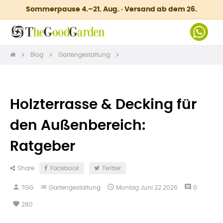
Sommerpause 4.–21. Aug. · Versand ab dem 26.
Blog
Gartengestaltung
Holzterrasse & Decking für
den Außenbereich:
Ratgeber
Share
Facebook
Twitter
person
list

comment
TGG
Gartengestaltung
Montag
Juni
22
2026
0
favorite
280