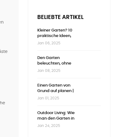
BELIEBTE ARTIKEL
en
Kleiner Garten? 10
praktische Ideen,
um jeden
Jan 06, 2025
Zentimeter zu
Äste
nutzen
Den Garten
beleuchten, ohne
u
zu viel auszugeben
Jan 08, 2025
| Günstige und
stilvolle Ideen
Einen Garten von
Grund auf planen |
Vollständiger
Jan 01, 2025
Leitfaden
che
Outdoor Living: Wie
man den Garten in
ein echtes
Jan 24, 2025
Wohnzimmer im
Freien verwandelt