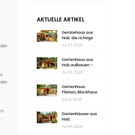
AKTUELLE ARTIKEL
Gerätehaus aus
Holz: die richtige
Größe wählen
Jul 27, 2026
oder
Gartenhaus aus
Holz aufbauen –
Schritt für Schritt
Jul 20, 2026
en
 der
Gartenhaus:
Platten, Blockhaus
oder Nut-Feder
Jul 13, 2026
em
Gartenhäuser aus
Holz:
Genehmigungen &
Jul 06, 2026
Auswahl