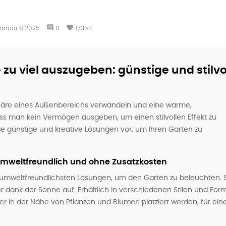
comment
favorite
anuar
8
2025
0
17353
zu viel auszugeben: günstige und stilvo
häre eines Außenbereichs verwandeln und eine warme,
 man kein Vermögen ausgeben, um einen stilvollen Effekt zu
nige günstige und kreative Lösungen vor, um Ihren Garten zu
umweltfreundlich und ohne Zusatzkosten
umweltfreundlichsten Lösungen, um den Garten zu beleuchten. 
 dank der Sonne auf. Erhältlich in verschiedenen Stilen und For
r in der Nähe von Pflanzen und Blumen platziert werden, für ein