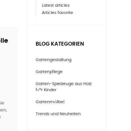
Latest articles
Articles favorite
lle
BLOG KATEGORIEN
Gartengestaltung
Gartenpflege
Garten-Spielzeuge aus Holz
f√ºr Kinder
Gartenm√∂bel
Sie
men,
Trends und Neuheiten
e