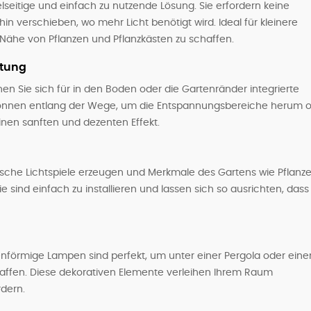
lseitige und einfach zu nutzende Lösung. Sie erfordern keine
hin verschieben, wo mehr Licht benötigt wird. Ideal für kleinere
Nähe von Pflanzen und Pflanzkästen zu schaffen.
htung
n Sie sich für in den Boden oder die Gartenränder integrierte
können entlang der Wege, um die Entspannungsbereiche herum 
 einen sanften und dezenten Effekt.
ische Lichtspiele erzeugen und Merkmale des Gartens wie Pflanz
 sind einfach zu installieren und lassen sich so ausrichten, dass
nförmige Lampen sind perfekt, um unter einer Pergola oder ein
haffen. Diese dekorativen Elemente verleihen Ihrem Raum
rdern.