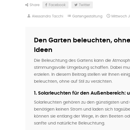
Share
Facebook
Twitter
person
list

Alessandro Tacchi
Gartengestaltung
Mittwoch
J
Den Garten beleuchten, ohne 
Ideen
Die Beleuchtung des Gartens kann die Atmosp
stimmungsvolle Umgebung schaffen. Dabei muss
erzielen. In diesem Beitrag stellen wir Ihnen ei
beleuchten, ohne auf Stil zu verzichten.
1.
Solarleuchten für den Außenbereich: 
Solarleuchten gehören zu den günstigsten und 
benötigen keinen Strom und laden sich tagsüber
können sie entlang der Wege, in den Beeten ode
sanfte und natürliche Beleuchtung.