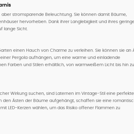
arnis
rke, aber stromsparende Beleuchtung. Sie können damit Bäume,
enhäuser hervorheben. Dank ihrer Langlebigkeit und ihres gering
f lange Sicht.
Garten einen Hauch von Charme zu verleihen. Sie können sie an 
 einer Pergola aufhängen, um eine warme und einladende
en Farben und Stilen erhältlich, von warmweißem Licht bis hin z
cher Wirkung suchen, sind Laternen im Vintage-Stil eine perfekte
hen den Ästen der Bäume aufgehängt, schaffen sie eine romantis
 mit LED-Kerzen wählen, um das Risiko offener Flammen zu