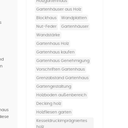
Holzgartenhaus
Gartenhäuser aus Holz
Blockhaus
Wandplatten
s
Nut-Feder
Gartenhäuser
Wandstärke
Gartenhaus Holz
Gartenhaus kaufen
nd
Gartenhaus Genehmigung
on
Vorschriften Gartenhaus
Grenzabstand Gartenhaus
Gartengestaltung
holzboden außenbereich
decking holz
haus
holzfliesen garten
diese
kesseldruckimprägniertes
holz