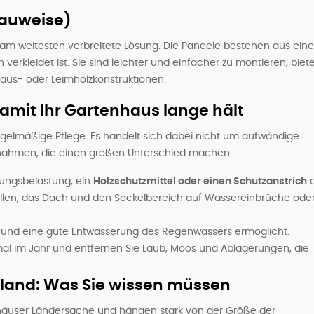
auweise)
t am weitesten verbreitete Lösung. Die Paneele bestehen aus ein
verkleidet ist. Sie sind leichter und einfacher zu montieren, biet
aus- oder Leimholzkonstruktionen.
damit Ihr Gartenhaus lange hält
regelmäßige Pflege. Es handelt sich dabei nicht um aufwändige
nahmen, die einen großen Unterschied machen.
erungsbelastung, ein
Holzschutzmittel oder einen Schutzanstrich
a
tellen, das Dach und den Sockelbereich auf Wassereinbrüche ode
 und eine gute Entwässerung des Regenwassers ermöglicht.
mal im Jahr und entfernen Sie Laub, Moos und Ablagerungen, die
and: Was Sie wissen müssen
enhäuser Ländersache und hängen stark von der Größe der