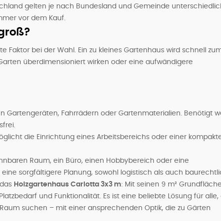
chland gelten je nach Bundesland und Gemeinde unterschiedli
immer vor dem Kauf.
 groß?
e Faktor bei der Wahl. Ein zu kleines Gartenhaus wird schnell zu
 Garten überdimensioniert wirken oder eine aufwändigere
en Gartengeräten, Fahrrädern oder Gartenmaterialien. Benötigt w
frei.
rmöglicht die Einrichtung eines Arbeitsbereichs oder einer kompakt
ewohnbaren Raum, ein Büro, einen Hobbybereich oder eine
ine sorgfältigere Planung, sowohl logistisch als auch baurechtli
t das
Holzgartenhaus Carlotta 3x3 m
: Mit seinen 9 m² Grundfläch
zbedarf und Funktionalität. Es ist eine beliebte Lösung für alle, 
 Raum suchen – mit einer ansprechenden Optik, die zu Gärten