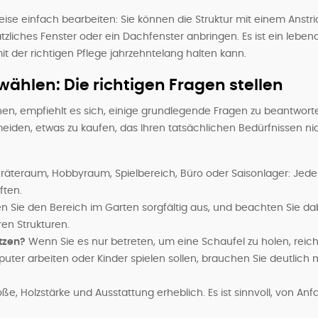
weise einfach bearbeiten: Sie können die Struktur mit einem Anstr
ätzliches Fenster oder ein Dachfenster anbringen. Es ist ein leben
t der richtigen Pflege jahrzehntelang halten kann.
ählen: Die richtigen Fragen stellen
en, empfiehlt es sich, einige grundlegende Fragen zu beantwort
iden, etwas zu kaufen, das Ihren tatsächlichen Bedürfnissen ni
äteraum, Hobbyraum, Spielbereich, Büro oder Saisonlager: Jede
ften.
 Sie den Bereich im Garten sorgfältig aus, und beachten Sie da
en Strukturen.
tzen?
Wenn Sie es nur betreten, um eine Schaufel zu holen, reic
er arbeiten oder Kinder spielen sollen, brauchen Sie deutlich 
öße, Holzstärke und Ausstattung erheblich. Es ist sinnvoll, von Anf