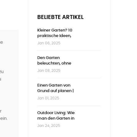
BELIEBTE ARTIKEL
Kleiner Garten? 10
praktische Ideen,
um jeden
se
Jan 06, 2025
Zentimeter zu
nutzen
Den Garten
beleuchten, ohne
u
zu viel auszugeben
Jan 08, 2025
zu
| Günstige und
u
stilvolle Ideen
Einen Garten von
Grund auf planen |
Vollständiger
Jan 01, 2025
Leitfaden
r
Outdoor Living: Wie
ein.
man den Garten in
ein echtes
Jan 24, 2025
Wohnzimmer im
Freien verwandelt