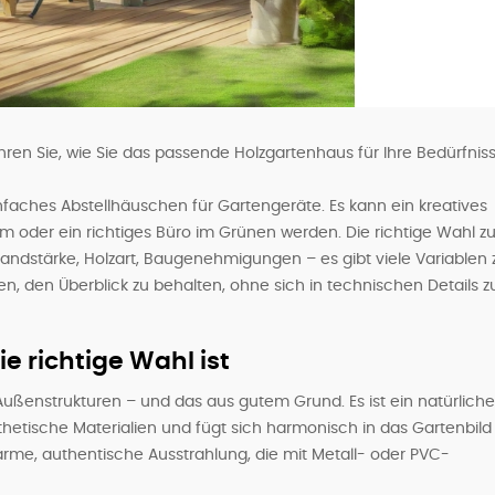
en Sie, wie Sie das passende Holzgartenhaus für Ihre Bedürfnis
infaches Abstellhäuschen für Gartengeräte. Es kann ein kreatives
aum oder ein richtiges Büro im Grünen werden. Die richtige Wahl z
Wandstärke, Holzart, Baugenehmigungen – es gibt viele Variablen 
en, den Überblick zu behalten, ohne sich in technischen Details z
 richtige Wahl ist
 Außenstrukturen – und das aus gutem Grund. Es ist ein natürliche
ynthetische Materialien und fügt sich harmonisch in das Gartenbild 
arme, authentische Ausstrahlung, die mit Metall- oder PVC-