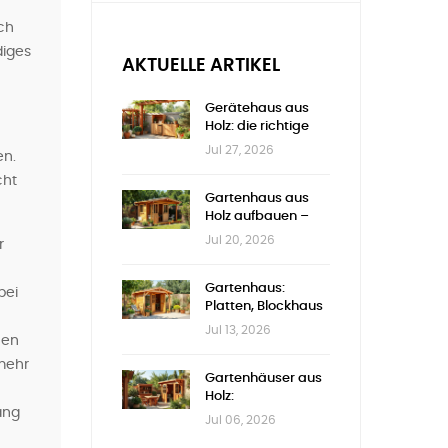
ich
diges
AKTUELLE ARTIKEL
Gerätehaus aus
Holz: die richtige
Größe wählen
Jul 27, 2026
en.
cht
Gartenhaus aus
Holz aufbauen –
Schritt für Schritt
Jul 20, 2026
r
Gartenhaus:
bei
Platten, Blockhaus
oder Nut-Feder
Jul 13, 2026
hen
mehr
Gartenhäuser aus
Holz:
ang
Genehmigungen &
Jul 06, 2026
Auswahl