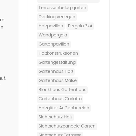
terrassenbelag garten
decking verlegen
em
holzpavillon
pergola 3x4
en
wandpergola
gartenpavillon
holzkonstruktionen
gartengestaltung
Gartenhaus Holz
uf.
Gartenhaus Maße
r
Blockhaus Gartenhaus
Gartenhaus Carlotta
Holzgitter Außenbereich
Sichtschutz Holz
Sichtschutzpaneele Garten
Sichtschutz Terrasse