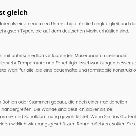
st gleich
aterials einen enormen Unterschied für die Langlebigkeit und da
ichtigsten Typen, die auf dem deutschen Markt erhältlich sind.
ten mit unterschiedlich verlaufenden Maserungen miteinander
z, widersteht Temperatur- und Feuchtigkeitsschwankungen besser u
e Wahl für alle, die eine dauerhafte und formstabile Konstrukti
Bohlen oder Stämmen gebaut, die nach einer traditionellen
andergreifen. Die Wände sind deutlich dicker als bei
Wärme- und Schalldämmung gewährleistet. Wenn Sie das Garten
einen wirklich witterungsgeschützten Raum möchten, sollten Sie 