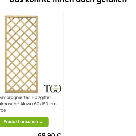
Das könnte Ihnen auch gefallen
vimprägniertes Holzgitter
almasche Alawa 60x180 cm
rbe
69,90 €