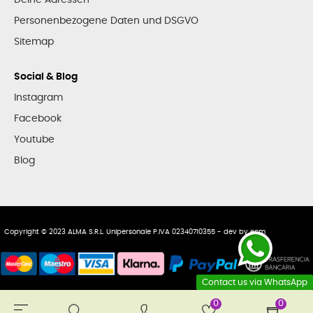
Personenbezogene Daten und DSGVO
Sitemap
Social & Blog
Instagram
Facebook
Youtube
Blog
Copyright © 2023 ALMA S.R.L. Unipersonale P.IVA 02340710355 - dev by
ecm
Contact us via WhatsApp
0
0
Toggle
☰