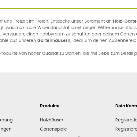
 und Freizeit im Freien. Entdecke unser Sortiment an
Holz-Gart
igt, was maximale Widerstandsfähigkeit gegen Witterungseinflüs
u verstauen, einen Hobbyraum zu schaffen oder deinem Garten ei
Wähle aus unseren
Gartenhäusern
, ideal, um deinen Außenbereic
rodukte von hoher Qualität zu wählen, die mit Liebe zum Detail g
Produkte
Dein Kont
ferung
Holzhäuser
Registrati
ungen
Gartenspiele
Registrier