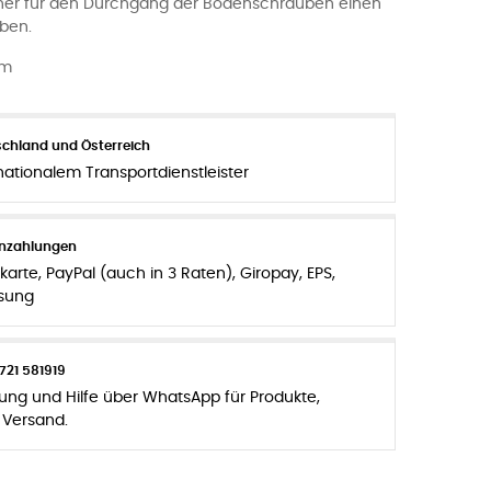
er für den Durchgang der Bodenschrauben einen
ben.
cm
chland und Österreich
nationalem Transportdienstleister
enzahlungen
karte, PayPal (auch in 3 Raten), Giropay, EPS,
sung
721 581919
zung und Hilfe über WhatsApp für Produkte,
 Versand.