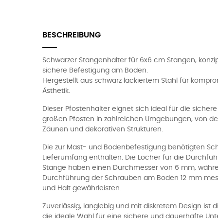
BESCHREIBUNG
Schwarzer Stangenhalter für 6x6 cm Stangen, konzipi
sichere Befestigung am Boden.
Hergestellt aus schwarz lackiertem Stahl für kompro
Ästhetik.
Dieser Pfostenhalter eignet sich ideal für die siche
großen Pfosten in zahlreichen Umgebungen, von der 
Zäunen und dekorativen Strukturen.
Die zur Mast- und Bodenbefestigung benötigten Sch
Lieferumfang enthalten. Die Löcher für die Durchfü
Stange haben einen Durchmesser von 6 mm, währen
Durchführung der Schrauben am Boden 12 mm messe
und Halt gewährleisten.
Zuverlässig, langlebig und mit diskretem Design ist
die ideale Wahl für eine sichere und dauerhafte Unt