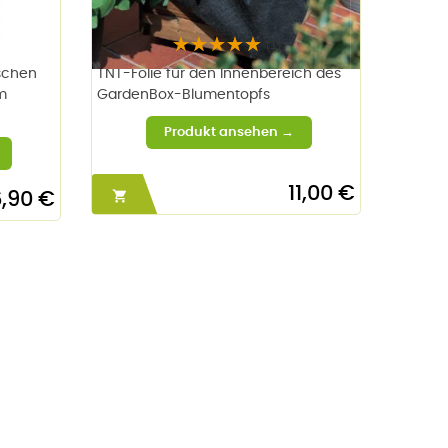
(1)
aschen
TNT-Folie für den Innenbereich des
m
GardenBox-Blumentopfs
11,00 €

,90 €