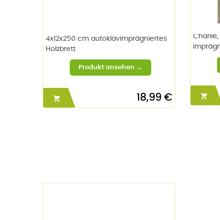
Charlie,
4x12x250 cm autoklavimprägniertes
imprägn
Holzbrett
18,99 €

