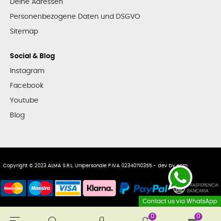
Deine Adressen
Personenbezogene Daten und DSGVO
Sitemap
Social & Blog
Instagram
Facebook
Youtube
Blog
Copyright © 2023 ALMA S.R.L. Unipersonale P.IVA 02340710355 - dev by
ecm
Contact us via WhatsApp
0
0
Toggle