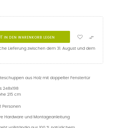

IN DEN WARENKORB LEGEN
iche Lieferung zwischen dem 31. August und dem
eschuppen aus Holz mit doppelter Fenstertür
s 248x198
öhe 215 cm
 2 Personen
sive Hardware und Montageanleitung
teht vollständig aus 100 % natürlichem,