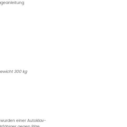
ageanleitung
ewicht 300 kg
wurden einer Autoklav-
fähiger gegen Pilze,