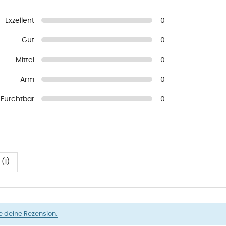
Exzellent
0
Gut
0
Mittel
0
Arm
0
Furchtbar
0
(1)
e deine Rezension.