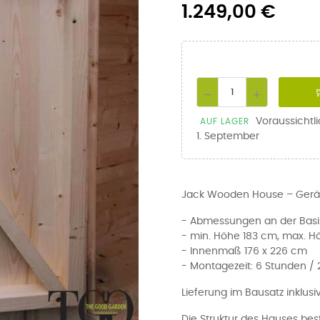
1.249,00 €
Voraussichtl
AUF LAGER
1. September
Jack Wooden House – Gerät
- Abmessungen an der Basi
- min. Höhe 183 cm, max. H
- Innenmaß 176 x 226 cm
- Montagezeit: 6 Stunden /
Lieferung im Bausatz inklu
Die Struktur des Hauses bes