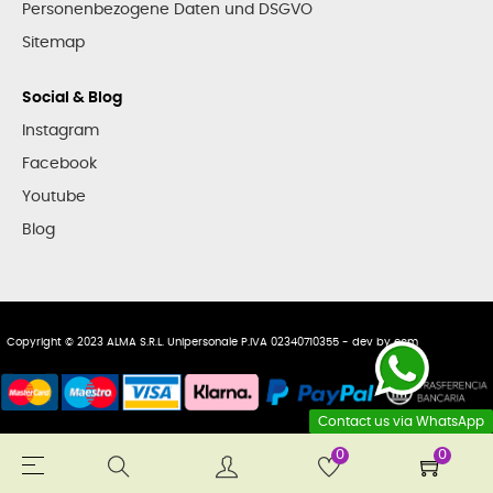
Personenbezogene Daten und DSGVO
Sitemap
Social & Blog
Instagram
Facebook
Youtube
Blog
Copyright © 2023 ALMA S.R.L. Unipersonale P.IVA 02340710355 - dev by
ecm
Contact us via WhatsApp
0
0
Toggle
☰
navigation