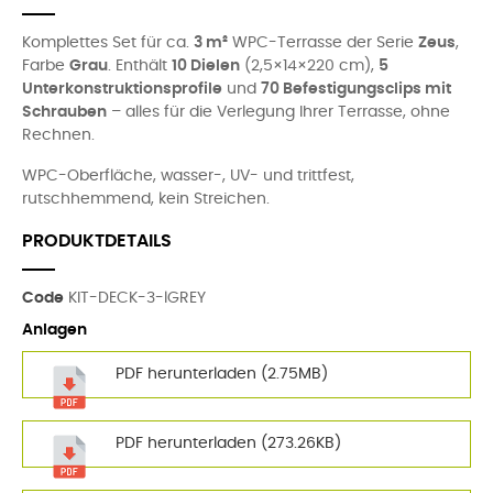
Komplettes Set für ca.
3 m²
WPC-Terrasse der Serie
Zeus
,
Farbe
Grau
. Enthält
10 Dielen
(2,5×14×220 cm),
5
Unterkonstruktionsprofile
und
70 Befestigungsclips mit
Schrauben
– alles für die Verlegung Ihrer Terrasse, ohne
Rechnen.
WPC-Oberfläche, wasser-, UV- und trittfest,
rutschhemmend, kein Streichen.
PRODUKTDETAILS
Code
KIT-DECK-3-lGREY
Anlagen
PDF herunterladen (2.75MB)
PDF herunterladen (273.26KB)