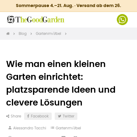
Sommerpause 4.–21. Aug. · Versand ab dem 26.
Blog
Gartenm√∂bel
Wie man einen kleinen
Garten einrichtet:
platzsparende Ideen und
clevere Lösungen
Share
Facebook
Twitter
person
list
Alessandro Tacchi
Gartenm√∂bel