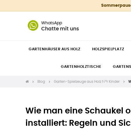
Sommerpause 4
WhatsApp
Chatte mit uns
GARTENHÄUSER AUS HOLZ
HOLZSPIELPLATZ
GARTENHOLZTISCHE
GARTEN
Blog
Garten-Spielzeuge aus Holz f√ºr Kinder
W
Wie man eine Schaukel o
installiert: Regeln und Si