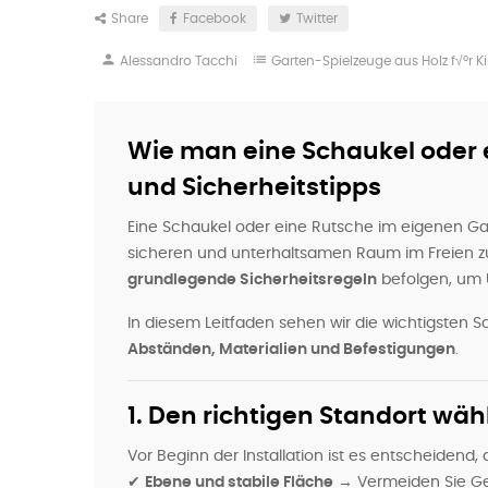
Share
Facebook
Twitter
person
list
Alessandro Tacchi
Garten-Spielzeuge aus Holz f√ºr K
Wie man eine Schaukel oder e
und Sicherheitstipps
Eine Schaukel oder eine Rutsche im eigenen Ga
sicheren und unterhaltsamen Raum im Freien zu b
grundlegende Sicherheitsregeln
befolgen, um 
In diesem Leitfaden sehen wir die wichtigsten S
Abständen, Materialien und Befestigungen
.
1. Den richtigen Standort wäh
Vor Beginn der Installation ist es entscheidend
✔
Ebene und stabile Fläche
→ Vermeiden Sie Gefä