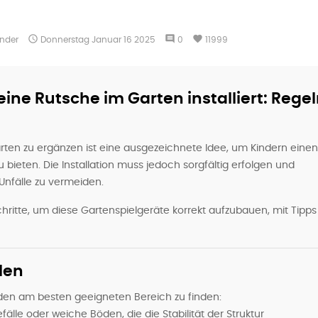

comment
favorite
inder
Donnerstag
Januar
16
2025
0
11999
ine Rutsche im Garten installiert: Rege
rten zu ergänzen ist eine ausgezeichnete Idee, um Kindern einen
ieten. Die Installation muss jedoch sorgfältig erfolgen und
Unfälle zu vermeiden.
chritte, um diese Gartenspielgeräte korrekt aufzubauen, mit Tipps
len
, den am besten geeigneten Bereich zu finden:
lle oder weiche Böden, die die Stabilität der Struktur