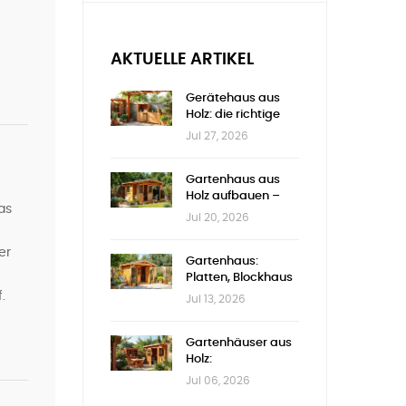
AKTUELLE ARTIKEL
Gerätehaus aus
Holz: die richtige
Größe wählen
Jul 27, 2026
Gartenhaus aus
Holz aufbauen –
as
Schritt für Schritt
Jul 20, 2026
er
Gartenhaus:
Platten, Blockhaus
oder Nut-Feder
.
Jul 13, 2026
Gartenhäuser aus
Holz:
Genehmigungen &
Jul 06, 2026
Auswahl