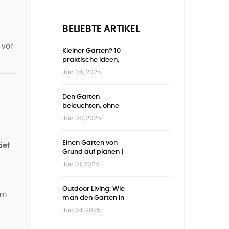
BELIEBTE ARTIKEL
vor
Kleiner Garten? 10
praktische Ideen,
um jeden
Jan 06, 2025
Zentimeter zu
nutzen
Den Garten
beleuchten, ohne
zu viel auszugeben
Jan 08, 2025
| Günstige und
stilvolle Ideen
Einen Garten von
ief
Grund auf planen |
Vollständiger
Jan 01, 2025
u
Leitfaden
Outdoor Living: Wie
um
man den Garten in
ein echtes
Jan 24, 2025
Wohnzimmer im
Freien verwandelt