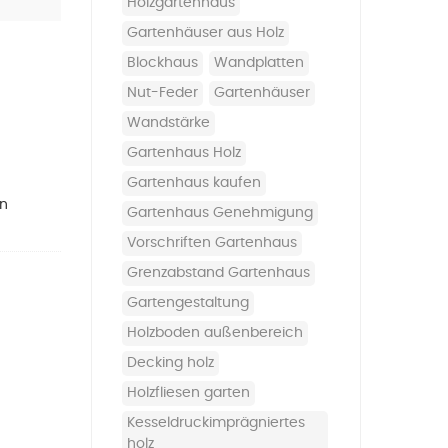
Holzgartenhaus
Gartenhäuser aus Holz
Blockhaus
Wandplatten
Nut-Feder
Gartenhäuser
Wandstärke
Gartenhaus Holz
Gartenhaus kaufen
en
Gartenhaus Genehmigung
Vorschriften Gartenhaus
Grenzabstand Gartenhaus
Gartengestaltung
holzboden außenbereich
decking holz
holzfliesen garten
kesseldruckimprägniertes
holz