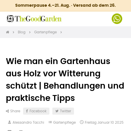
Sommerpause 4.–21. Aug. · Versand ab dem 26.
Blog
Gartenpflege
Wie man ein Gartenhaus
aus Holz vor Witterung
schützt | Behandlungen und
praktische Tipps
Share
Facebook
Twitter
person
list

Alessandro Tacchi
Gartenpflege
Freitag
Januar
10
2025