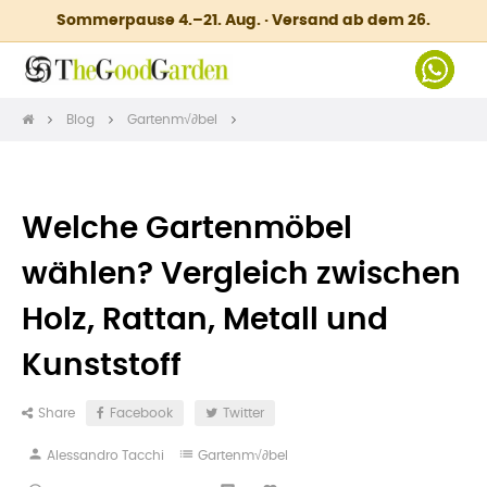
Sommerpause 4.–21. Aug. · Versand ab dem 26.
Blog
Gartenm√∂bel
Welche Gartenmöbel
wählen? Vergleich zwischen
Holz, Rattan, Metall und
Kunststoff
Share
Facebook
Twitter
person
list
Alessandro Tacchi
Gartenm√∂bel