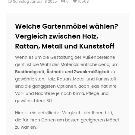

comment
favorite
Samstag
Januar
18
2025
0
10568
Welche Gartenmöbel wählen?
Vergleich zwischen Holz,
Rattan, Metall und Kunststoff
Wenn es um die Gestaltung der Außenbereiche
geht, ist die Wahl des Materials entscheidend, um
Beständigkeit, Ästhetik und Zweckmäßigkeit
zu
gewährleisten. Holz, Rattan, Metall und Kunststoff
sind die gängigsten Optionen, doch jede hat ihre
Vor- und Nachteile je nach Klima, Pflege und
gewünschtem Stil.
Hier ist ein detaillierter Vergleich, der Ihnen hilft,
die für Ihren Garten am besten geeigneten Möbel
zu wählen.