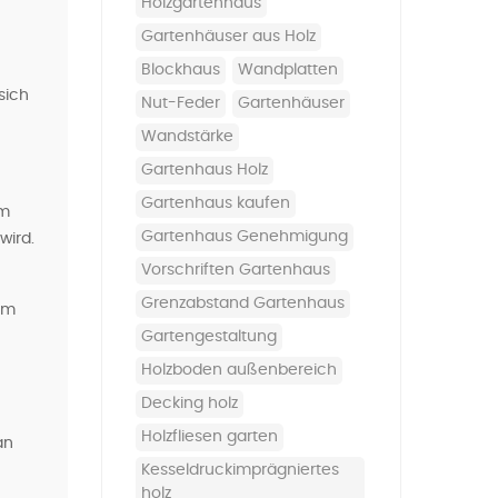
Holzgartenhaus
Gartenhäuser aus Holz
Blockhaus
Wandplatten
sich
Nut-Feder
Gartenhäuser
Wandstärke
Gartenhaus Holz
Gartenhaus kaufen
um
Gartenhaus Genehmigung
wird.
Vorschriften Gartenhaus
Grenzabstand Gartenhaus
em
Gartengestaltung
holzboden außenbereich
decking holz
holzfliesen garten
an
kesseldruckimprägniertes
holz