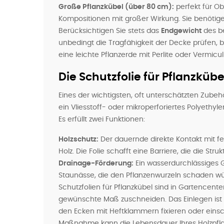
Große Pflanzkübel (über 80 cm):
perfekt für O
Kompositionen mit großer Wirkung. Sie benötige
Berücksichtigen Sie stets das
Endgewicht
des be
unbedingt die Tragfähigkeit der Decke prüfen, be
eine leichte Pflanzerde mit Perlite oder Vermiculi
Die Schutzfolie für Pflanzküb
Eines der wichtigsten, oft unterschätzten Zubehö
ein Vliesstoff- oder mikroperforiertes Polyethy
Es erfüllt zwei Funktionen:
Holzschutz:
Der dauernde direkte Kontakt mit f
Holz. Die Folie schafft eine Barriere, die die Strukt
Drainage-Förderung:
Ein wasserdurchlässiges 
Staunässe, die den Pflanzenwurzeln schaden wü
Schutzfolien für Pflanzkübel sind in Gartencent
gewünschte Maß zuschneiden. Das Einlegen ist d
den Ecken mit Heftklammern fixieren oder einsc
Maßnahme kann die Lebensdauer Ihres Holzpflan