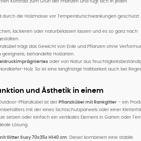
hen Kontrast zum Grün der Pflanzen und fügt sich in jeden
nd durch die Holzmasse vor Temperaturschwankungen geschützt 
ichen, lackieren oder naturbelassen lassen und es so ganz nach
estalten.
anzkübel trägt das Gewicht von Erde und Pflanzen ohne Verformu
 geeignete, behandelte Holzarten.
eldruckimprägniertes
oder von Natur aus feuchtigkeitsbeständi
ordkiefer-Holz. So ist eine langfristige Haltbarkeit auch bei Rege
unktion und Ästhetik in einem
Outdoor-Pflanzkübel ist der
Pflanzkübel mit Rankgitter
– ein Produ
nbehälters mit der eines Sichtschutzpaneels oder einer Kletterhi
nze setzen oder einfach ein vertikales Element in Garten oder Ter
ideale Lösung.
mit Gitter Susy 70x35x H140 cm
: Dieser kombiniert eine stabile