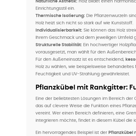
Natürliche Ästhetik:
Holz bildet einen harmonisc
Einrichtungsstil ein.
Thermische Isolierung:
Die Pflanzenwurzeln si
Holz heizt sich nicht so stark auf wie Kunststoff.
Individualisierbarkeit:
Sie können das Holz stre
Ihrem Geschmack und dem jeweiligen Umfeld g
Strukturelle Stabilität:
Ein hochwertiger Holzpfl
vorausgesetzt, man wählt für den Außenbereich
Für den Außeneinsatz ist es entscheidend,
kess
Holz zu wählen, wie beispielsweise behandeltes N
Feuchtigkeit und UV-Strahlung gewährleistet.
Pflanzkübel mit Rankgitter: F
Eine der beliebtesten Lösungen im Bereich der 
das auf clevere Weise die Funktion eines Pflanze
vereint. Wer einen Bereich definieren, eine Gre
integrieren möchte, findet in diesem Kübel die 
Ein hervorragendes Beispiel ist der
Pflanzkübel 