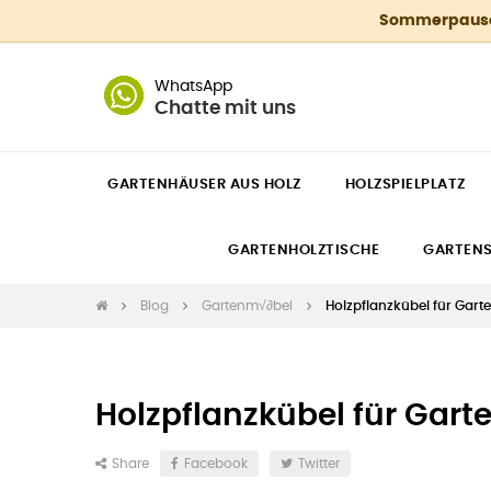
Sommerpause 4
WhatsApp
Chatte mit uns
GARTENHÄUSER AUS HOLZ
HOLZSPIELPLATZ
GARTENHOLZTISCHE
GARTEN
Blog
Gartenm√∂bel
Holzpflanzkübel für Gart
Holzpflanzkübel für Gart
Share
Facebook
Twitter