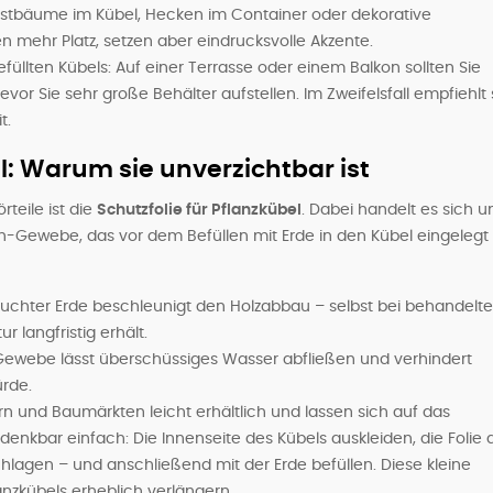
bstbäume im Kübel, Hecken im Container oder dekorative
n mehr Platz, setzen aber eindrucksvolle Akzente.
füllten Kübels: Auf einer Terrasse oder einem Balkon sollten Sie
vor Sie sehr große Behälter aufstellen. Im Zweifelsfall empfiehlt 
t.
el: Warum sie unverzichtbar ist
rteile ist die
Schutzfolie für Pflanzkübel
. Dabei handelt es sich 
len-Gewebe, das vor dem Befüllen mit Erde in den Kübel eingelegt 
euchter Erde beschleunigt den Holzabbau – selbst bei behandelt
ur langfristig erhält.
Gewebe lässt überschüssiges Wasser abfließen und verhindert
rde.
ern und Baumärkten leicht erhältlich und lassen sich auf das
enkbar einfach: Die Innenseite des Kübels auskleiden, die Folie 
hlagen – und anschließend mit der Erde befüllen. Diese kleine
zkübels erheblich verlängern.