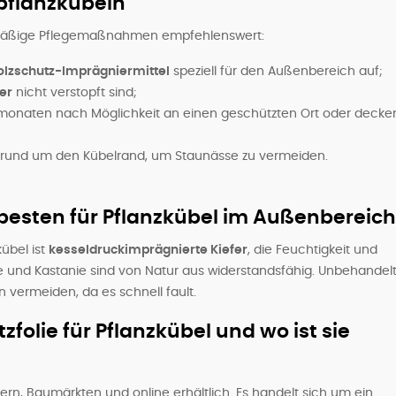
pflanzkübeln
gelmäßige Pflegemaßnahmen empfehlenswert:
olzschutz-Imprägniermittel
speziell für den Außenbereich auf;
er
nicht verstopft sind;
termonaten nach Möglichkeit an einen geschützten Ort oder decke
 rund um den Kübelrand, um Staunässe zu vermeiden.
besten für Pflanzkübel im Außenbereic
übel ist
kesseldruckimprägnierte Kiefer
, die Feuchtigkeit und
e und Kastanie sind von Natur aus widerstandsfähig. Unbehandel
n vermeiden, da es schnell fault.
olie für Pflanzkübel und wo ist sie
ern, Baumärkten und online erhältlich. Es handelt sich um ein