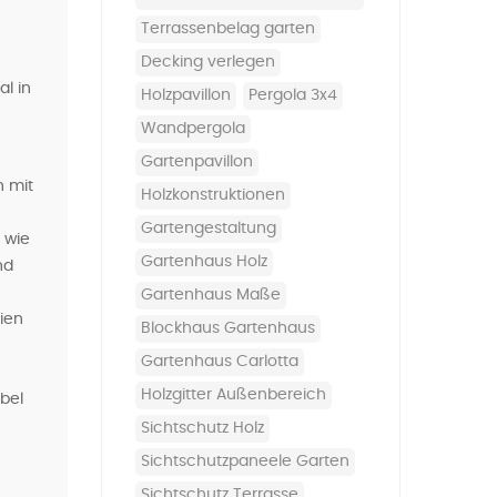
terrassenbelag garten
decking verlegen
al in
holzpavillon
pergola 3x4
wandpergola
gartenpavillon
n mit
holzkonstruktionen
gartengestaltung
 wie
Gartenhaus Holz
nd
Gartenhaus Maße
nien
Blockhaus Gartenhaus
Gartenhaus Carlotta
Holzgitter Außenbereich
bel
Sichtschutz Holz
Sichtschutzpaneele Garten
Sichtschutz Terrasse