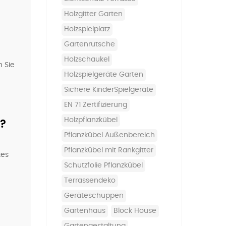
Holzgitter Garten
Holzspielplatz
Gartenrutsche
Holzschaukel
n Sie
Holzspielgeräte Garten
sichere KinderSpielgeräte
EN 71 Zertifizierung
Holzpflanzkübel
h?
Pflanzkübel Außenbereich
Pflanzkübel mit Rankgitter
tes
Schutzfolie Pflanzkübel
Terrassendeko
Geräteschuppen
Gartenhaus
Block House