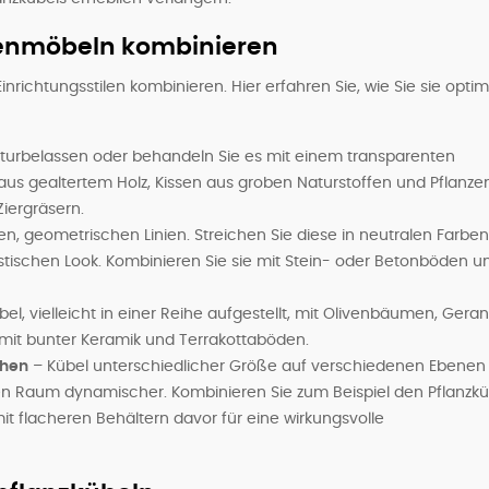
tenmöbeln kombinieren
nrichtungsstilen kombinieren. Hier erfahren Sie, wie Sie sie optim
aturbelassen oder behandeln Sie es mit einem transparenten
aus gealtertem Holz, Kissen aus groben Naturstoffen und Pflanze
iergräsern.
en, geometrischen Linien. Streichen Sie diese in neutralen Farben
istischen Look. Kombinieren Sie sie mit Stein- oder Betonböden u
el, vielleicht in einer Reihe aufgestellt, mit Olivenbäumen, Gera
t mit bunter Keramik und Terrakottaböden.
öhen
– Kübel unterschiedlicher Größe auf verschiedenen Ebenen
en Raum dynamischer. Kombinieren Sie zum Beispiel den Pflanzkü
 mit flacheren Behältern davor für eine wirkungsvolle