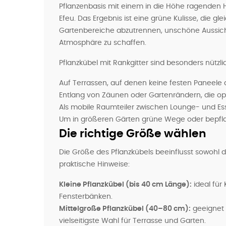
Pflanzenbasis mit einem in die Höhe ragenden Hol
Efeu. Das Ergebnis ist eine grüne Kulisse, die gle
Gartenbereiche abzutrennen, unschöne Aussich
Atmosphäre zu schaffen.
Pflanzkübel mit Rankgitter sind besonders nützli
Auf Terrassen, auf denen keine festen Paneel
Entlang von Zäunen oder Gartenrändern, die op
Als mobile Raumteiler zwischen Lounge- und Ess
Um in größeren Gärten grüne Wege oder bepflan
Die richtige Größe wählen
Die Größe des Pflanzkübels beeinflusst sowohl di
praktische Hinweise:
Kleine Pflanzkübel (bis 40 cm Länge):
ideal für
Fensterbänken.
Mittelgroße Pflanzkübel (40–80 cm):
geeignet 
vielseitigste Wahl für Terrasse und Garten.