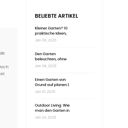
BELIEBTE ARTIKEL
Kleiner Garten? 10
praktische Ideen,
um jeden
Jan 06, 2025
Zentimeter zu
nutzen
nde
Den Garten
beleuchten, ohne
zu viel auszugeben
Jan 08, 2025
 Doch
| Günstige und
tet
stilvolle Ideen
Einen Garten von
Grund auf planen |
Vollständiger
Jan 01, 2025
Leitfaden
Outdoor Living: Wie
man den Garten in
ein echtes
Jan 24, 2025
Wohnzimmer im
Freien verwandelt