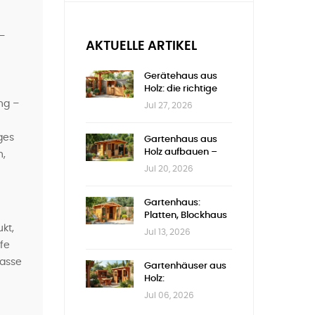
–
AKTUELLE ARTIKEL
Gerätehaus aus
Holz: die richtige
Größe wählen
ng –
Jul 27, 2026
ges
Gartenhaus aus
Holz aufbauen –
n,
Schritt für Schritt
Jul 20, 2026
Gartenhaus:
Platten, Blockhaus
kt,
oder Nut-Feder
Jul 13, 2026
lfe
rasse
Gartenhäuser aus
Holz:
Genehmigungen &
Jul 06, 2026
Auswahl