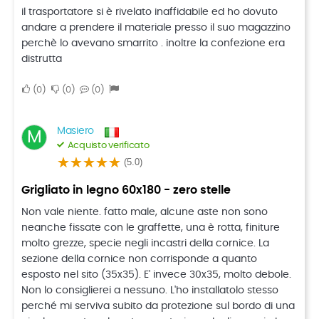
il trasportatore si è rivelato inaffidabile ed ho dovuto
andare a prendere il materiale presso il suo magazzino
perchè lo avevano smarrito . inoltre la confezione era
distrutta
0
0
0
Masiero
M
Acquisto verificato
(5.0)
Grigliato in legno 60x180 - zero stelle
Non vale niente. fatto male, alcune aste non sono
neanche fissate con le graffette, una è rotta, finiture
molto grezze, specie negli incastri della cornice. La
sezione della cornice non corrisponde a quanto
esposto nel sito (35x35). E' invece 30x35, molto debole.
Non lo consiglierei a nessuno. L'ho installatolo stesso
perché mi serviva subito da protezione sul bordo di una